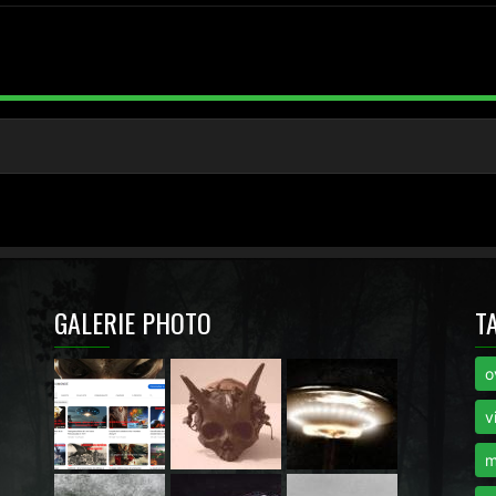
GALERIE PHOTO
T
o
i
v
m