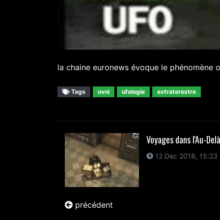
la chaine euronews évoque le phénomène ov
Tags
ovni
ufologie
extraterestre
Voyages dans l'Au-Del
12 Dec 2018, 15:23
précédent