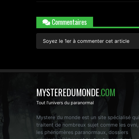
Commentaires
Soyez le 1er à commenter cet article
MYSTEREDUMONDE
.COM
Tout l'univers du paranormal
Mystere du monde est un site spécialisé qu
traitent de nombreux sujet comme les ovni,
les phénomères paranormaux, dossiers