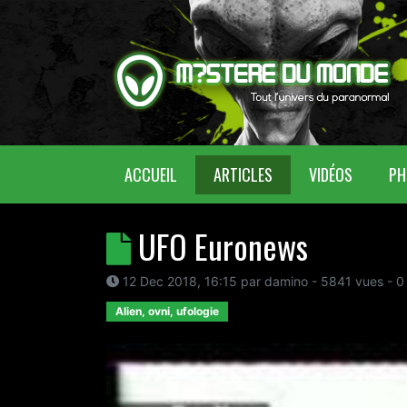
(CURRENT)
ACCUEIL
ARTICLES
VIDÉOS
PH
UFO Euronews
12 Dec 2018, 16:15
par
damino
- 5841 vues -
0
Alien, ovni, ufologie