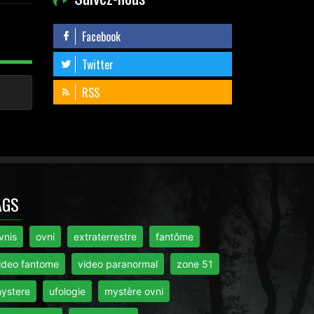
Facebook
Twitter
RSS
AGS
vnis
ovni
extraterrestre
fantôme
ideo fantome
video paranormal
zone 51
ystere
ufologie
mystère ovni