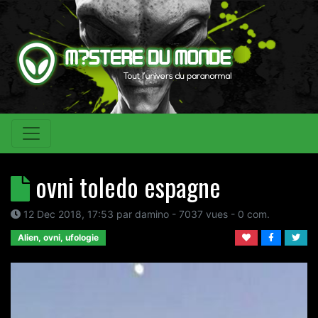
ovni toledo espagne
12 Dec 2018, 17:53
par
damino
- 7037 vues -
0
com.
Alien, ovni, ufologie