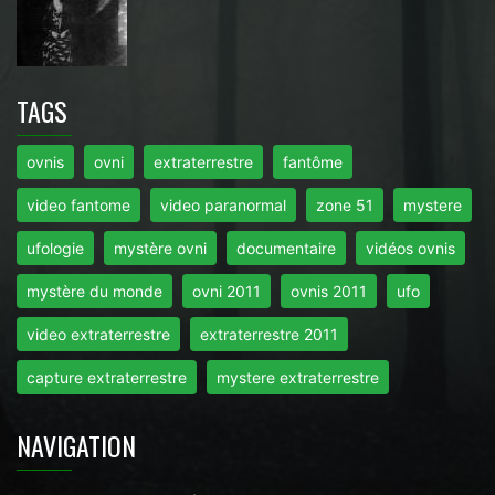
TAGS
ovnis
ovni
extraterrestre
fantôme
video fantome
video paranormal
zone 51
mystere
ufologie
mystère ovni
documentaire
vidéos ovnis
mystère du monde
ovni 2011
ovnis 2011
ufo
video extraterrestre
extraterrestre 2011
capture extraterrestre
mystere extraterrestre
NAVIGATION