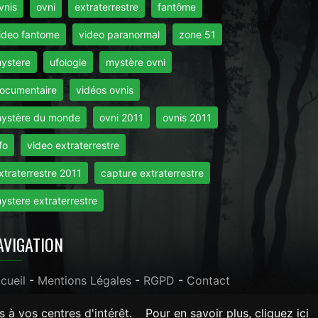
vnis
ovni
extraterrestre
fantôme
ideo fantome
video paranormal
zone 51
ystere
ufologie
mystère ovni
ocumentaire
vidéos ovnis
ystère du monde
ovni 2011
ovnis 2011
fo
video extraterrestre
xtraterrestre 2011
capture extraterrestre
ystere extraterrestre
AVIGATION
cueil
-
Mentions Légales
-
RGPD
-
Contact
s à vos centres d'intérêt.
Pour en savoir plus, cliquez ici