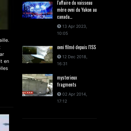
l'affaire du vaisseau
mère ovni du Yukon au
canada...
13 Apr 2023,
10:05
ille.
ovni filmé depuis l'ISS
t
ar
12 Dec 2018,
it en
16:31
lles
mysterieux
fragments
02 Apr 2014,
17:12