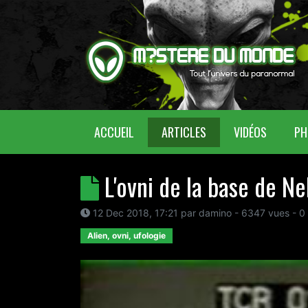
(CURRENT)
ACCUEIL
ARTICLES
VIDÉOS
PH
L'ovni de la base de Nel
12 Dec 2018, 17:21
par
damino
- 6347 vues -
0
Alien, ovni, ufologie