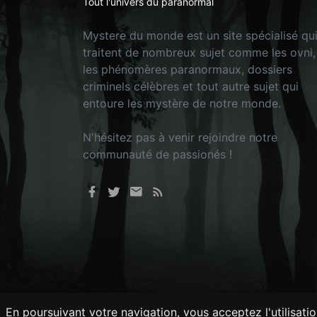
Tout l'univers du paranormal
Mystere du monde est un site spécialisé qu
traitent de nombreux sujet comme les ovni,
les phénomères paranormaux, dossiers
criminels célèbres et tout autre sujet qui
entoure les mystère de notre monde.
N'hésitez pas à venir rejoindre notre
communauté de passionés !
En poursuivant votre navigation, vous acceptez l'utilisati