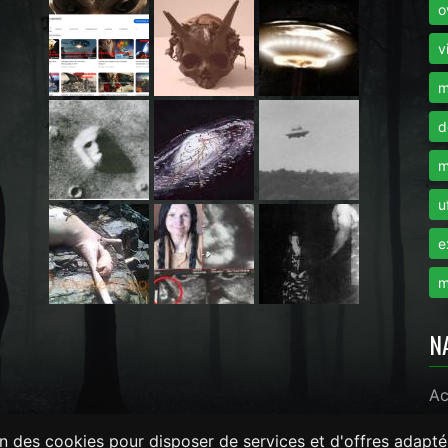
o
i
v
m
d
m
u
e
m
N
Ac
on des cookies pour disposer de services et d'offres adapté