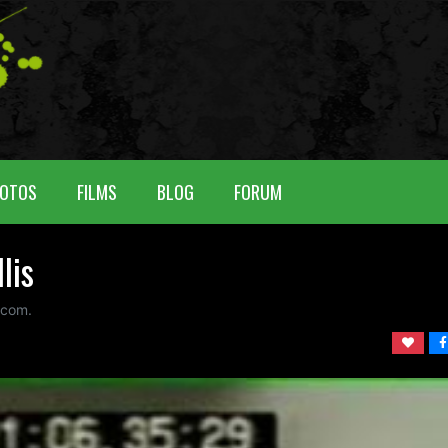
OTOS
FILMS
BLOG
FORUM
lis
com.