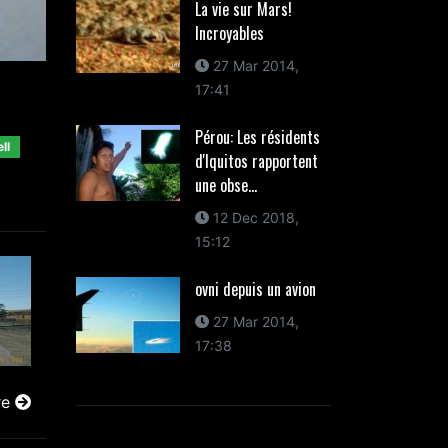
La vie sur Mars!
Incroyables
27 Mar 2014,
17:41
Pérou: Les résidents
ll
d'Iquitos rapportent
une obse...
12 Dec 2018,
15:12
ovni depuis un avion
27 Mar 2014,
17:38
re