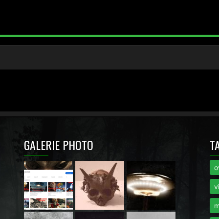
GALERIE PHOTO
T
o
i
v
m