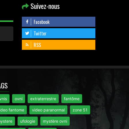
Suivez-nous
Facebook
Twitter
RSS
AGS
vnis
ovni
extraterrestre
fantôme
ideo fantome
video paranormal
zone 51
ystere
ufologie
mystère ovni