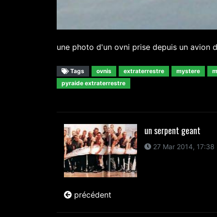
une photo d'un ovni prise depuis un avion d
Tags
ovnis
extraterrestre
mystere
m
pyraide extraterrestre
un serpent geant
27 Mar 2014, 17:38
précédent