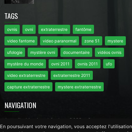
TAGS
ovnis
ovni
extraterrestre
fantôme
video fantome
video paranormal
zone 51
mystere
ufologie
mystère ovni
documentaire
vidéos ovnis
mystère du monde
ovni 2011
ovnis 2011
ufo
video extraterrestre
extraterrestre 2011
capture extraterrestre
mystere extraterrestre
NAVIGATION
Accueil
-
Mentions Légales
-
RGPD
-
Contact
En poursuivant votre navigation, vous acceptez l'utilisation