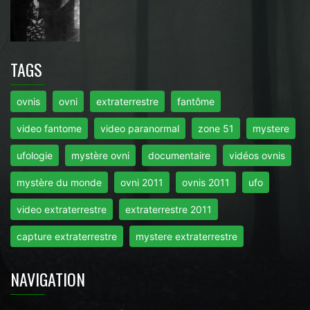
TAGS
ovnis
ovni
extraterrestre
fantôme
video fantome
video paranormal
zone 51
mystere
ufologie
mystère ovni
documentaire
vidéos ovnis
mystère du monde
ovni 2011
ovnis 2011
ufo
video extraterrestre
extraterrestre 2011
capture extraterrestre
mystere extraterrestre
NAVIGATION