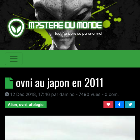
ovni au japon en 2011
12 Dec 2018, 17:46
par
damino
- 7490 vues -
0
com.
Alien, ovni, ufologie