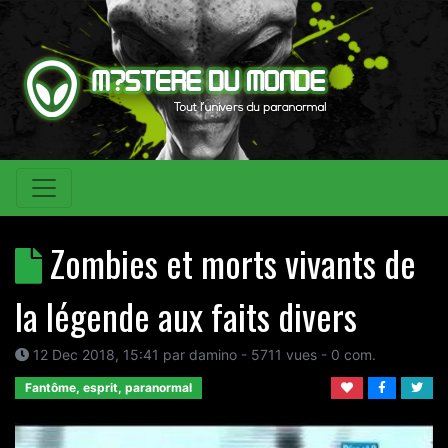
Zombies et morts vivants de
la légende aux faits divers
12 Dec 2018, 15:41
par
damino
- 5711 vues -
0
com.
Fantôme, esprit, paranormal