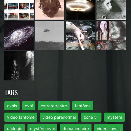
TAGS
ovnis
ovni
extraterrestre
fantôme
video fantome
video paranormal
zone 51
mystere
ufologie
mystère ovni
documentaire
vidéos ovnis