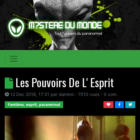
Les Pouvoirs De L' Esprit
12 Dec 2018, 17:31
par
damino
- 7010 vues -
0
com.
Fantôme, esprit, paranormal