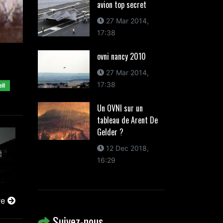
avion top secret
27 Mar 2014,
17:38
ovni nancy 2010
27 Mar 2014,
17:38
ll
Un OVNI sur un
tableau de Arent De
Gelder ?
12 Dec 2018,
16:29
re
Suivez-nous