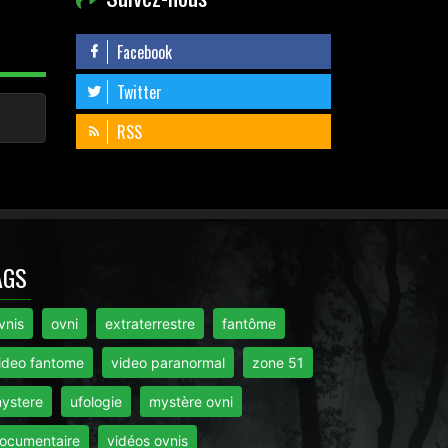
Facebook
Twitter
RSS
AGS
vnis
ovni
extraterrestre
fantôme
ideo fantome
video paranormal
zone 51
ystere
ufologie
mystère ovni
ocumentaire
vidéos ovnis