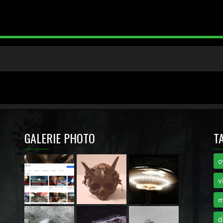
GALERIE PHOTO
T
o
i
v
m
d