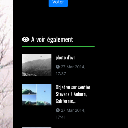
Voter
A voir également
photo d'ovni
27 Mar 2014,
17:37
Objet vu sur sentier
Stevens à Auburn,
Californie,...
27 Mar 2014,
17:41