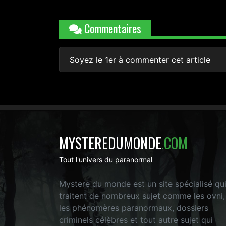
Commentaires
Soyez le 1er à commenter cet article
MYSTEREDUMONDE
.COM
Tout l'univers du paranormal
Mystere du monde est un site spécialisé qu
traitent de nombreux sujet comme les ovni,
les phénomères paranormaux, dossiers
criminels célèbres et tout autre sujet qui