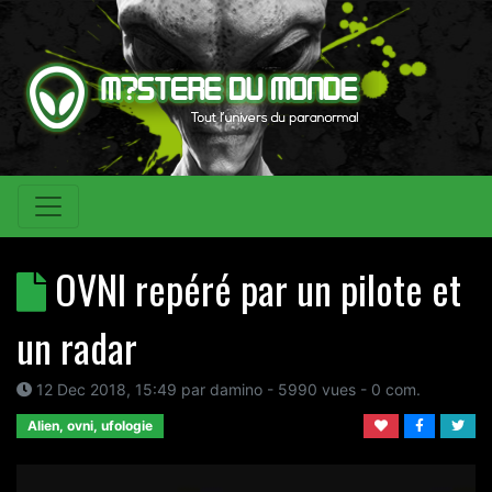
OVNI repéré par un pilote et
un radar
12 Dec 2018, 15:49
par
damino
- 5990 vues -
0
com.
Alien, ovni, ufologie