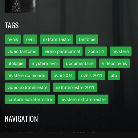
TAGS
ovnis
ovni
extraterrestre
fantôme
video fantome
video paranormal
zone 51
mystere
ufologie
mystère ovni
documentaire
vidéos ovnis
mystère du monde
ovni 2011
ovnis 2011
ufo
video extraterrestre
extraterrestre 2011
capture extraterrestre
mystere extraterrestre
NAVIGATION
Accueil
-
Mentions Légales
-
RGPD
-
Contact