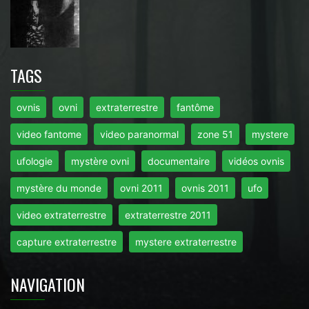
TAGS
ovnis
ovni
extraterrestre
fantôme
video fantome
video paranormal
zone 51
mystere
ufologie
mystère ovni
documentaire
vidéos ovnis
mystère du monde
ovni 2011
ovnis 2011
ufo
video extraterrestre
extraterrestre 2011
capture extraterrestre
mystere extraterrestre
NAVIGATION