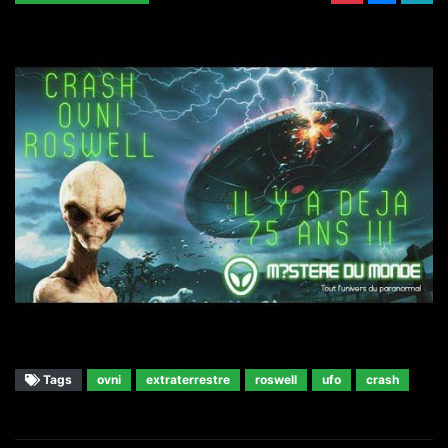
Tags
ovni
extraterrestre
roswell
ufo
crash