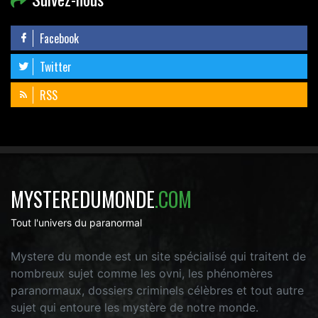
Facebook
Twitter
RSS
MYSTEREDUMONDE
.COM
Tout l'univers du paranormal
Mystere du monde est un site spécialisé qui traitent de
nombreux sujet comme les ovni, les phénomères
paranormaux, dossiers criminels célèbres et tout autre
sujet qui entoure les mystère de notre monde.