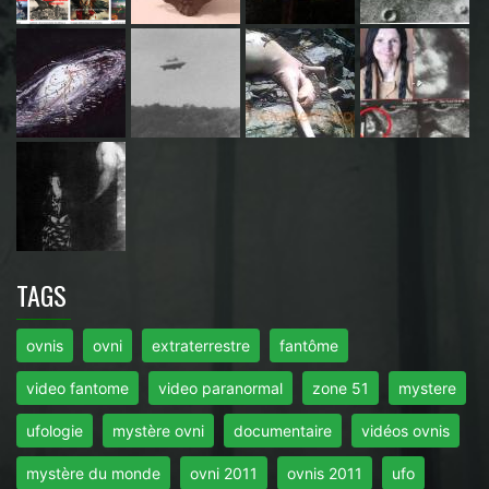
TAGS
ovnis
ovni
extraterrestre
fantôme
video fantome
video paranormal
zone 51
mystere
ufologie
mystère ovni
documentaire
vidéos ovnis
mystère du monde
ovni 2011
ovnis 2011
ufo