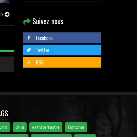
re
Suivez-nous
Facebook
Twitter
RSS
AGS
vnis
ovni
extraterrestre
fantôme