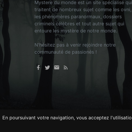
Mystere du monde est un site spécialisé qu
traitent de nombreux sujet comme les ovni,
les phénomères paranormaux, dossiers
criminels célèbres et tout autre sujet qui
entoure les mystère de notre monde.
N'hésitez pas à venir rejoindre notre
communauté de passionés !
En poursuivant votre navigation, vous acceptez l'utilisati
Tout droits réservés © 2026 - Mysteredu