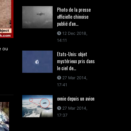
Photo de la presse
officielle chinoise
publié d'un...
12 Dec 2018,
14:11
e ou
Etats-Unis: objet
mystérieux pris dans
le ciel de...
27 Mar 2014,
17:41
ovnie depuis un avion
27 Mar 2014,
17:37