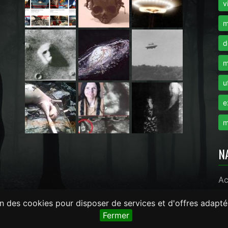
i
v
m
d
m
u
e
m
N
Ac
on des cookies pour disposer de services et d'offres adapté
monde.com -
LaRevueGeek.com
Fermer