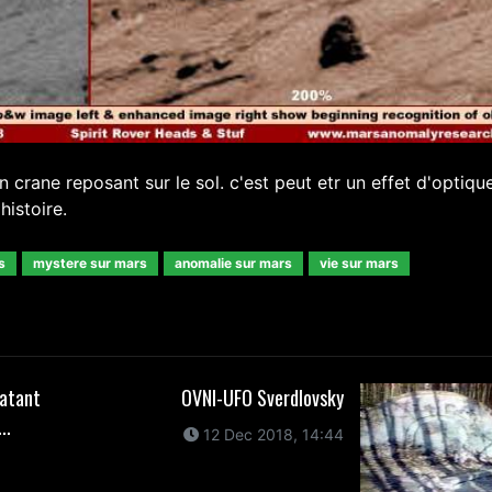
n crane reposant sur le sol. c'est peut etr un effet d'optiqu
histoire.
s
mystere sur mars
anomalie sur mars
vie sur mars
datant
OVNI-UFO Sverdlovsky
..
12 Dec 2018, 14:44