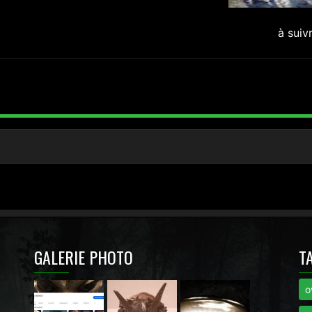
à suiv
GALERIE PHOTO
T
o