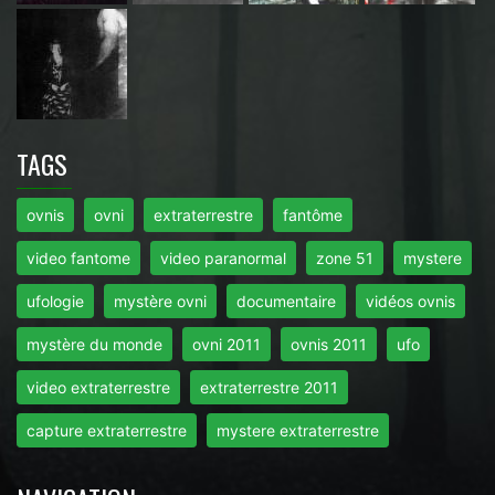
TAGS
ovnis
ovni
extraterrestre
fantôme
video fantome
video paranormal
zone 51
mystere
ufologie
mystère ovni
documentaire
vidéos ovnis
mystère du monde
ovni 2011
ovnis 2011
ufo
video extraterrestre
extraterrestre 2011
capture extraterrestre
mystere extraterrestre