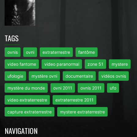
TAGS
ovnis
ovni
extraterrestre
fantôme
video fantome
video paranormal
zone 51
mystere
ufologie
mystère ovni
documentaire
vidéos ovnis
mystère du monde
ovni 2011
ovnis 2011
ufo
video extraterrestre
extraterrestre 2011
capture extraterrestre
mystere extraterrestre
NAVIGATION