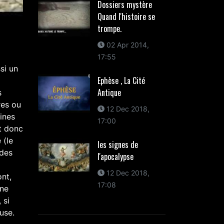
Dossiers mystère
Quand l'histoire se
trompe.
02 Apr 2014,
17:55
si un
Ephèse , La Cité
Antique
s
res ou
12 Dec 2018,
ines
17:00
t donc
 (le
les signes de
 des
l'apocalypse
12 Dec 2018,
ont,
17:08
une
 si
use.