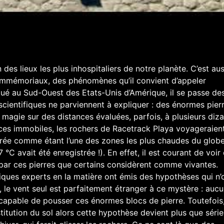
 des lieux les plus inhospitaliers de notre planète. C’est aus
 immémoriaux, des phénomènes qu’il convient d’appeler
itué au Sud-Ouest des Etats-Unis d’Amérique, il se passe de
ientifiques ne parviennent à expliquer : des énormes pier
magie sur des distances évaluées, parfois, à plusieurs diza
ces immobiles, les rochers de Racetrack Playa voyageraien
érée comme étant l’une des zones les plus chaudes du globe
 °C avait été enregistrée !). En effet, il est courant de voir
 par ces pierres que certains considèrent comme vivantes.
iques experts en la matière ont émis des hypothèses qui n’
 le vent seul est parfaitement étranger à ce mystère : auc
capable de pousser ces énormes blocs de pierre. Toutefois,
titution du sol alors cette hypothèse devient plus que série