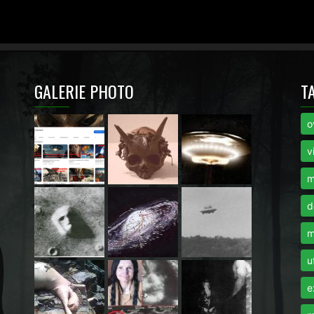
GALERIE PHOTO
T
o
i
v
m
d
m
u
e