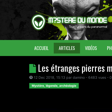
(CURRENT)
ACCUEIL
ARTICLES
VIDÉOS
PH
Les étranges pierres m
12 Dec 2018, 15:13
par
damino
- 6483 vues -
0
Mystère, légende, archéologie