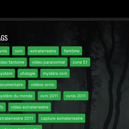
AGS
vnis
ovni
extraterrestre
fantôme
ideo fantome
video paranormal
zone 51
ystere
ufologie
mystère ovni
ocumentaire
vidéos ovnis
ystère du monde
ovni 2011
ovnis 2011
fo
video extraterrestre
xtraterrestre 2011
capture extraterrestre