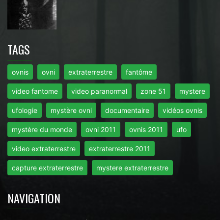
TAGS
ovnis
ovni
extraterrestre
fantôme
video fantome
video paranormal
zone 51
mystere
ufologie
mystère ovni
documentaire
vidéos ovnis
mystère du monde
ovni 2011
ovnis 2011
ufo
video extraterrestre
extraterrestre 2011
capture extraterrestre
mystere extraterrestre
NAVIGATION