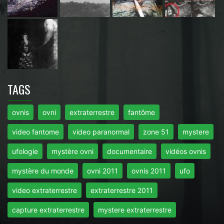
TAGS
ovnis
ovni
extraterrestre
fantôme
video fantome
video paranormal
zone 51
mystere
ufologie
mystère ovni
documentaire
vidéos ovnis
mystère du monde
ovni 2011
ovnis 2011
ufo
video extraterrestre
extraterrestre 2011
capture extraterrestre
mystere extraterrestre