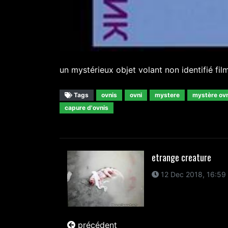
un mystérieux objet volant non identifié film
Tags
ovnis
ovni
mystere
mystère ovn
capure d'ovnis
etrange creature
12 Dec 2018, 16:59
précédent