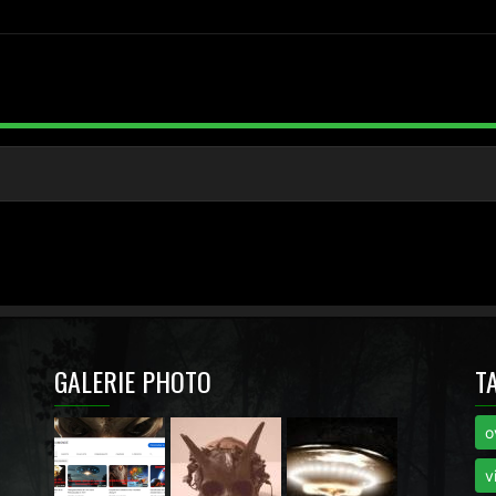
GALERIE PHOTO
T
o
i
v