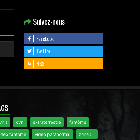
Suivez-nous
Facebook
Twitter
RSS
AGS
vnis
ovni
extraterrestre
fantôme
ideo fantome
video paranormal
zone 51