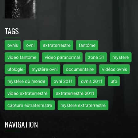
TAGS
ovnis
ovni
extraterrestre
fantôme
video fantome
video paranormal
zone 51
mystere
ufologie
mystère ovni
documentaire
vidéos ovnis
mystère du monde
ovni 2011
ovnis 2011
ufo
video extraterrestre
extraterrestre 2011
capture extraterrestre
mystere extraterrestre
NAVIGATION