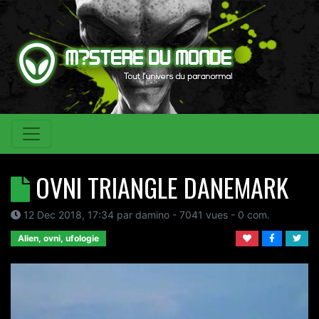
OVNI TRIANGLE DANEMARK
12 Dec 2018, 17:34
par
damino
- 7041 vues -
0
com.
Alien, ovni, ufologie