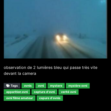
observation de 2 lumières bleu qui passe très vite
devant la camera
Tags
ovnis
ovni
mystere
mystère ovni
apparition ovni
capture d'ovni
verité ovni
ovni filme amateur
capure d'ovnis