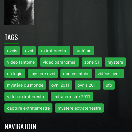
TAGS
ovnis
ovni
extraterrestre
fantôme
video fantome
video paranormal
zone 51
mystere
ufologie
mystère ovni
documentaire
vidéos ovnis
mystère du monde
ovni 2011
ovnis 2011
ufo
video extraterrestre
extraterrestre 2011
capture extraterrestre
mystere extraterrestre
NAVIGATION