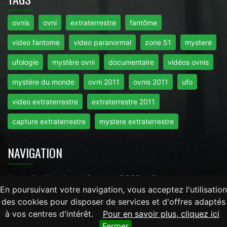
ovnis
ovni
extraterrestre
fantôme
video fantome
video paranormal
zone 51
mystere
ufologie
mystère ovni
documentaire
vidéos ovnis
mystère du monde
ovni 2011
ovnis 2011
ufo
video extraterrestre
extraterrestre 2011
capture extraterrestre
mystere extraterrestre
NAVIGATION
Accueil
-
Mentions Légales
-
RGPD
-
Contact
En poursuivant votre navigation, vous acceptez l'utilisation
des cookies pour disposer de services et d'offres adaptés
Tout droits réservés © 2026 - Mysteredumonde.com -
à vos centres d'intérêt.
Pour en savoir plus, cliquez ici
LaRevueGeek.com
Fermer