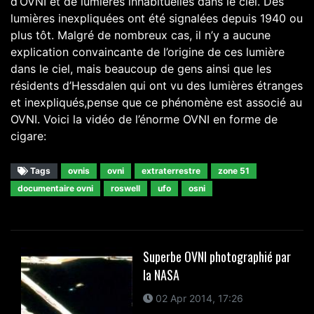
d’OVNI et de lumières inhabituelles dans le ciel. Des
lumières inexpliquées ont été signalées depuis 1940 ou
plus tôt. Malgré de nombreux cas, il n’y a aucune
explication convaincante de l’origine de ces lumière
dans le ciel, mais beaucoup de gens ainsi que les
résidents d’Hessdalen qui ont vu des lumières étranges
et inexpliqués,pense que ce phénomène est associé au
OVNI. Voici la vidéo de l’énorme OVNI en forme de
cigare:
Tags
ovnis
ovni
extraterrestre
zone 51
documentaire ovni
roswell
ufo
osni
Superbe OVNI photographié par
la NASA
02 Apr 2014, 17:26