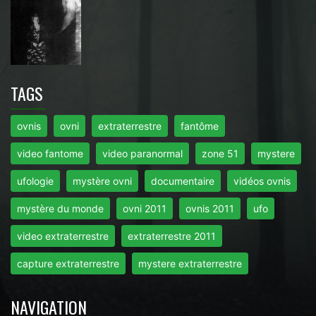
TAGS
ovnis
ovni
extraterrestre
fantôme
video fantome
video paranormal
zone 51
mystere
ufologie
mystère ovni
documentaire
vidéos ovnis
mystère du monde
ovni 2011
ovnis 2011
ufo
video extraterrestre
extraterrestre 2011
capture extraterrestre
mystere extraterrestre
NAVIGATION