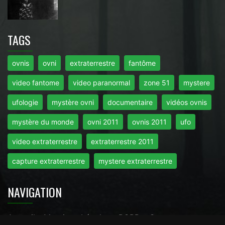
TAGS
ovnis
ovni
extraterrestre
fantôme
video fantome
video paranormal
zone 51
mystere
ufologie
mystère ovni
documentaire
vidéos ovnis
mystère du monde
ovni 2011
ovnis 2011
ufo
video extraterrestre
extraterrestre 2011
capture extraterrestre
mystere extraterrestre
NAVIGATION
Accueil
-
Mentions Légales
-
RGPD
-
Contact