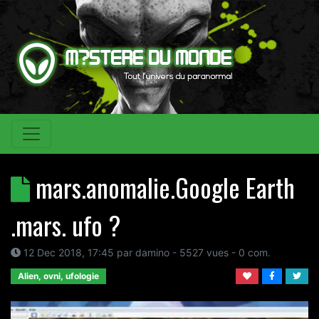
mars.anomalie.Google Earth
.mars. ufo ?
12 Dec 2018, 17:45
par
damino
- 5527 vues -
0
com.
Alien, ovni, ufologie