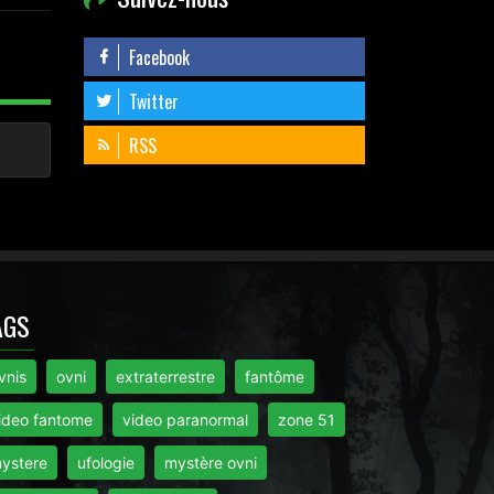
Facebook
Twitter
RSS
AGS
vnis
ovni
extraterrestre
fantôme
ideo fantome
video paranormal
zone 51
ystere
ufologie
mystère ovni