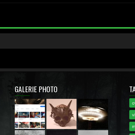
GALERIE PHOTO
T
o
i
v
m