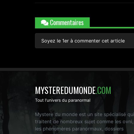
Commentaires
Soyez le 1er à commenter cet article
MYSTEREDUMONDE
.COM
Tout l'univers du paranormal
Mystere du monde est un site spécialisé qu
traitent de nombreux sujet comme les ovni,
les phénomères paranormaux, dossiers