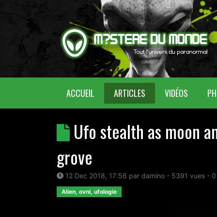
(CURRENT)
ACCUEIL
ARTICLES
VIDÉOS
PH
Ufo stealth as moon a
grove
12 Dec 2018, 17:56
par
damino
- 5391 vues -
0
Alien, ovni, ufologie