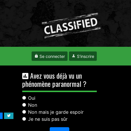
Se connecter
S'inscrire
Avez vous déjà vu un
phénomène paranormal ?
Oui
Non
Non mais je garde espoir
Je ne suis pas sûr