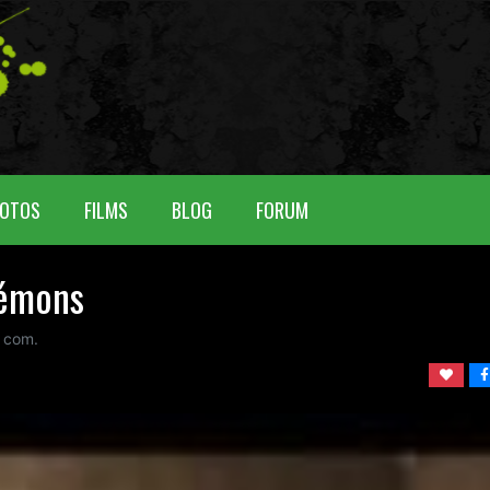
OTOS
FILMS
BLOG
FORUM
Démons
com.