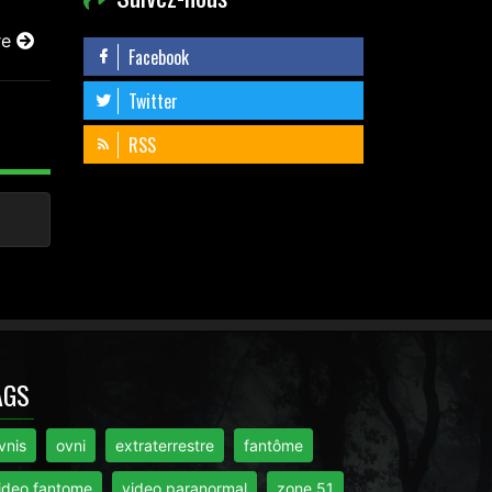
re
Facebook
Twitter
RSS
AGS
vnis
ovni
extraterrestre
fantôme
ideo fantome
video paranormal
zone 51