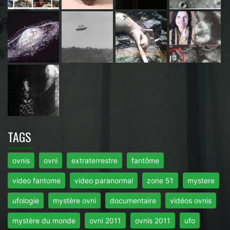
TAGS
ovnis
ovni
extraterrestre
fantôme
video fantome
video paranormal
zone 51
mystere
ufologie
mystère ovni
documentaire
vidéos ovnis
mystère du monde
ovni 2011
ovnis 2011
ufo