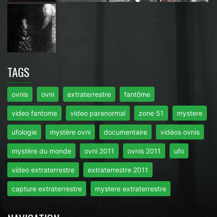
TAGS
ovnis
ovni
extraterrestre
fantôme
video fantome
video paranormal
zone 51
mystere
ufologie
mystère ovni
documentaire
vidéos ovnis
mystère du monde
ovni 2011
ovnis 2011
ufo
video extraterrestre
extraterrestre 2011
capture extraterrestre
mystere extraterrestre