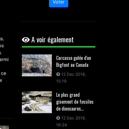
Voter
A voir également
s.
os
.
Carcasse gelée d'un
armi
Bigfoot au Canada
 ce
12 Dec 2018,
ix
15:19
Le plus grand
gisement de fossiles
de dinosaures...
12 Dec 2018,
16:34