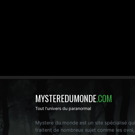
MYSTEREDUMONDE
.COM
Tout l'univers du paranormal
Mystere du monde est un site spécialisé qu
traitent de nombreux sujet comme les ovni,