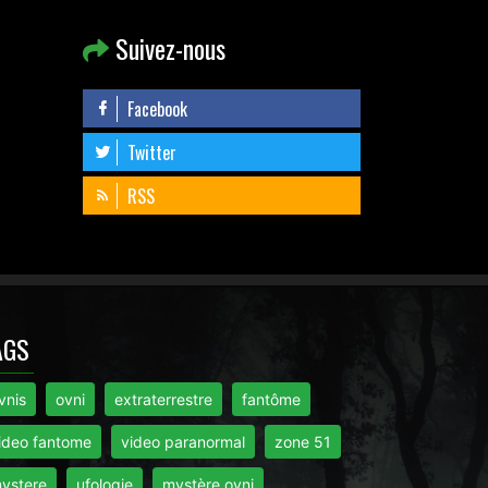
Suivez-nous
Facebook
Twitter
RSS
AGS
vnis
ovni
extraterrestre
fantôme
ideo fantome
video paranormal
zone 51
ystere
ufologie
mystère ovni