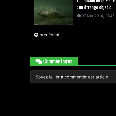
L'anomalie de la Mer B
: un étrange objet c...
27 Mar 2014, 17:46
précédent
Commentaires
Soyez le 1er à commenter cet article