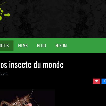
OTOS
FILMS
BLOG
FORUM
ros insecte du monde
 com.