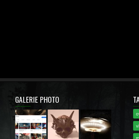
GALERIE PHOTO
T
o
i
v
m