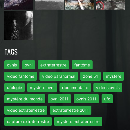
TAGS
ovnis
ovni
extraterrestre
fantôme
video fantome
video paranormal
zone 51
mystere
ufologie
mystère ovni
documentaire
vidéos ovnis
mystère du monde
ovni 2011
ovnis 2011
ufo
video extraterrestre
extraterrestre 2011
capture extraterrestre
mystere extraterrestre