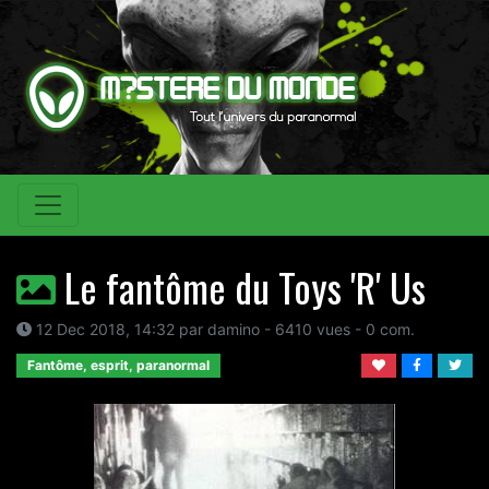
Le fantôme du Toys 'R' Us
12 Dec 2018, 14:32 par damino - 6410 vues - 0 com.
Fantôme, esprit, paranormal