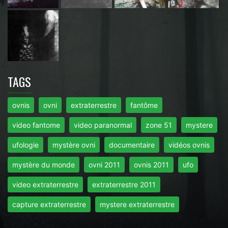
TAGS
ovnis
ovni
extraterrestre
fantôme
video fantome
video paranormal
zone 51
mystere
ufologie
mystère ovni
documentaire
vidéos ovnis
mystère du monde
ovni 2011
ovnis 2011
ufo
video extraterrestre
extraterrestre 2011
capture extraterrestre
mystere extraterrestre