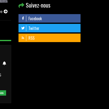
Suivez-nous
re
Facebook
Twitter
RSS
S
kes