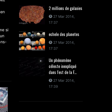
2 millions de galaxies
 en
27 Mar 2014,
17:37
me si
echele des planetes
 un
ons-
27 Mar 2014,
17:37
Un phénomène
céleste inexpliqué
dans l'est de la F...
27 Mar 2014,
17:39