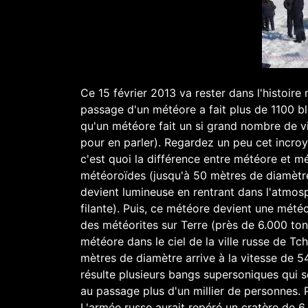
Ce 15 février 2013 va rester dans l'histoire 
passage d'un météore a fait plus de 1100 ble
qu'un météore fait un si grand nombre de v
pour en parler). Regardez un peu cet incroy
c'est quoi la différence entre météore et m
météoroïdes (jusqu'à 50 mètres de diamètre
devient lumineuse en rentrant dans l'atmosp
filante). Puis, ce météore devient une météo
des météorites sur Terre (près de 6.000 to
météore dans le ciel de la ville russe de Tc
mètres de diamètre arrive à la vitesse de 5
résulte plusieurs bangs supersoniques qui so
au passage plus d'un millier de personnes. 
L'armée russe aurait repéré un cratère de 6