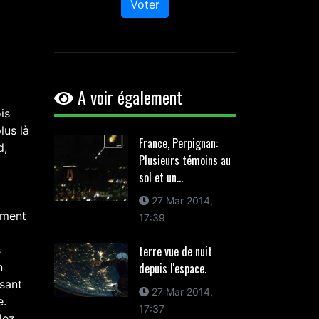
Voter
A voir également
is
lus là
France, Perpignan:
d,
Plusieurs témoins au
sol et un...
27 Mar 2014,
mment
17:39
s
terre vue de nuit
n
depuis l'espace.
ssant
27 Mar 2014,
e.
17:37
dez