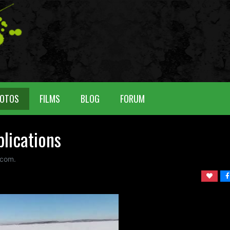
OTOS
FILMS
BLOG
FORUM
lications
 com.