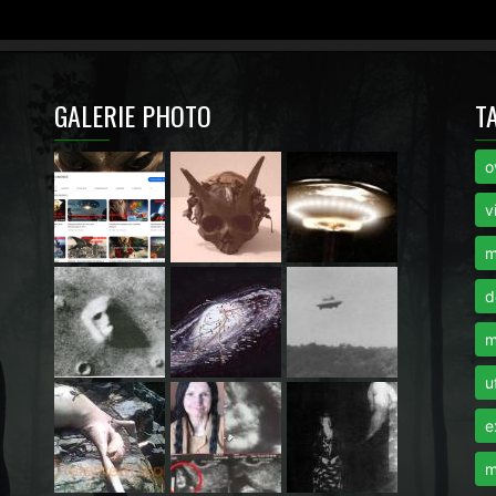
GALERIE PHOTO
T
o
i
v
m
d
m
u
e
m