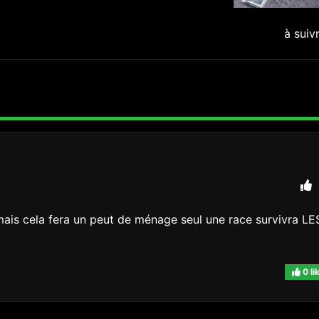
à suiv
mais cela fera un peut de ménage seul une race survivra LE
0 li