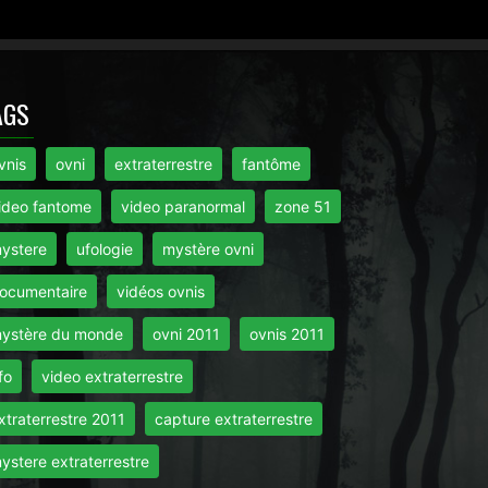
AGS
vnis
ovni
extraterrestre
fantôme
ideo fantome
video paranormal
zone 51
ystere
ufologie
mystère ovni
ocumentaire
vidéos ovnis
ystère du monde
ovni 2011
ovnis 2011
fo
video extraterrestre
xtraterrestre 2011
capture extraterrestre
ystere extraterrestre