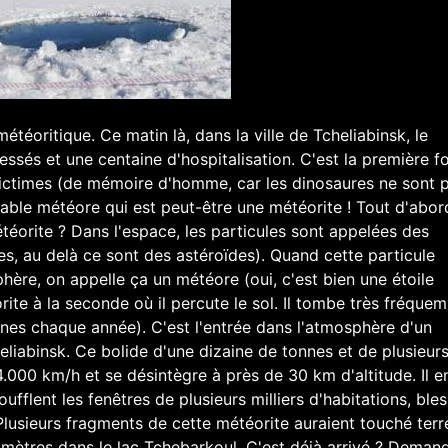
météoritique. Ce matin là, dans la ville de Tcheliabinsk, le
ssés et une centaine d'hospitalisation. C'est la première fo
ictimes (de mémoire d'homme, car les dinosaures ne sont p
able météore qui est peut-être une météorite ! Tout d'abor
étéorite ? Dans l'espace, les particules sont appelées des
s, au delà ce sont des astéroïdes). Quand cette particule
hère, on appelle ça un météore (oui, c'est bien une étoile
rite à la seconde où il percute le sol. Il tombe très fréque
nnes chaque année). C'est l'entrée dans l'atmosphère d'un
heliabinsk. Ce bolide d'une dizaine de tonnes et de plusieur
4.000 km/h et se désintègre à près de 30 km d'altitude. Il e
ufflent les fenêtres de plusieurs milliers d'habitations, ble
Plusieurs fragments de cette météorite auraient touché terr
 mètres dans le lac Tchebarkoul, C'est déjà arrivé ? Deman