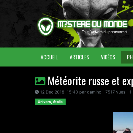
(CURRENT)
ACCUEIL
ARTICLES
VIDÉOS
PH
Météorite russe et exp
12 Dec 2018, 15:40 par damino - 7517 vues - 1
Univers, étoile