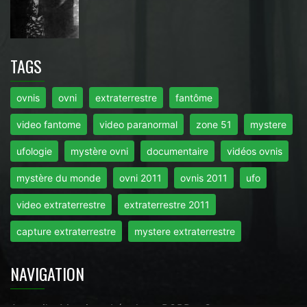
TAGS
ovnis
ovni
extraterrestre
fantôme
video fantome
video paranormal
zone 51
mystere
ufologie
mystère ovni
documentaire
vidéos ovnis
mystère du monde
ovni 2011
ovnis 2011
ufo
video extraterrestre
extraterrestre 2011
capture extraterrestre
mystere extraterrestre
NAVIGATION