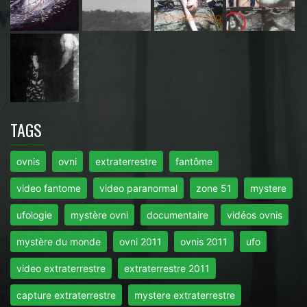
TAGS
ovnis
ovni
extraterrestre
fantôme
video fantome
video paranormal
zone 51
mystere
ufologie
mystère ovni
documentaire
vidéos ovnis
mystère du monde
ovni 2011
ovnis 2011
ufo
video extraterrestre
extraterrestre 2011
capture extraterrestre
mystere extraterrestre