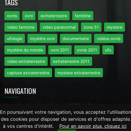
TAGS
ovnis
ovni
extraterrestre
fantôme
video fantome
video paranormal
zone 51
mystere
ufologie
mystère ovni
documentaire
vidéos ovnis
mystère du monde
ovni 2011
ovnis 2011
ufo
video extraterrestre
extraterrestre 2011
capture extraterrestre
mystere extraterrestre
NAVIGATION
Accueil
-
Mentions Légales
-
RGPD
-
Contact
En poursuivant votre navigation, vous acceptez l'utilisation
des cookies pour disposer de services et d'offres adaptés
Tout droits réservés © 2026 - Mysteredumonde.com -
à vos centres d'intérêt.
Pour en savoir plus, cliquez ici