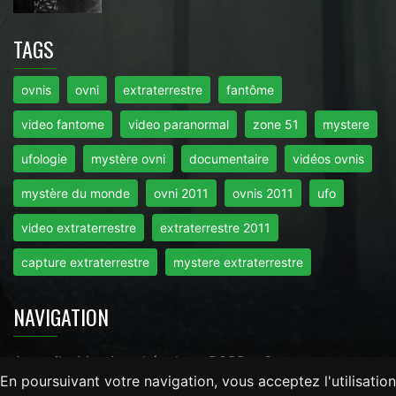
TAGS
ovnis
ovni
extraterrestre
fantôme
video fantome
video paranormal
zone 51
mystere
ufologie
mystère ovni
documentaire
vidéos ovnis
mystère du monde
ovni 2011
ovnis 2011
ufo
video extraterrestre
extraterrestre 2011
capture extraterrestre
mystere extraterrestre
NAVIGATION
Accueil
-
Mentions Légales
-
RGPD
-
Contact
En poursuivant votre navigation, vous acceptez l'utilisation