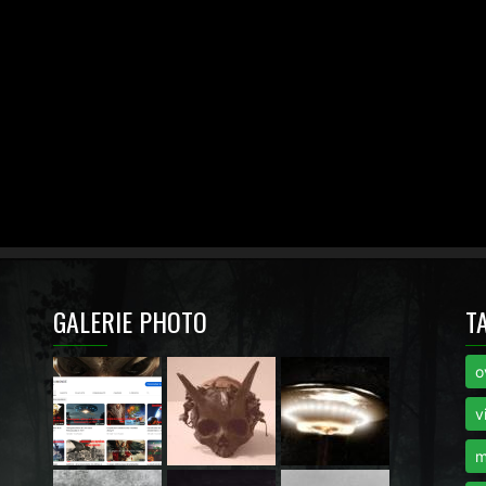
GALERIE PHOTO
T
o
i
v
m