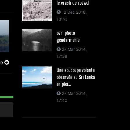
le crash de roswell
12 Dec 2018,
13:43
ovni photo
gendarmerie
27 Mar 2014,
17:38
re
Une soucoupe volante
observée au Sri Lanka
en plei...
27 Mar 2014,
17:40