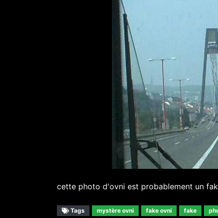
cette photo d'ovni est probablement un fa
Tags
mystère ovni
fake ovni
fake
pho