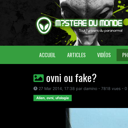
(CURRENT)
ACCUEIL
ARTICLES
VIDÉOS
PH
ovni ou fake?
27 Mar 2014, 17:38 par damino - 7818 vues - 0
Alien, ovni, ufologie