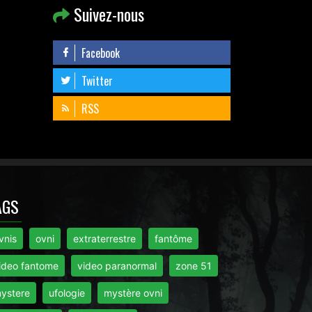
Suivez-nous
Facebook
Twitter
RSS
AGS
vnis
ovni
extraterrestre
fantôme
ideo fantome
video paranormal
zone 51
ystere
ufologie
mystère ovni