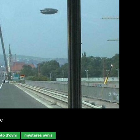
ke
to d'ovni
mysteres ovnis