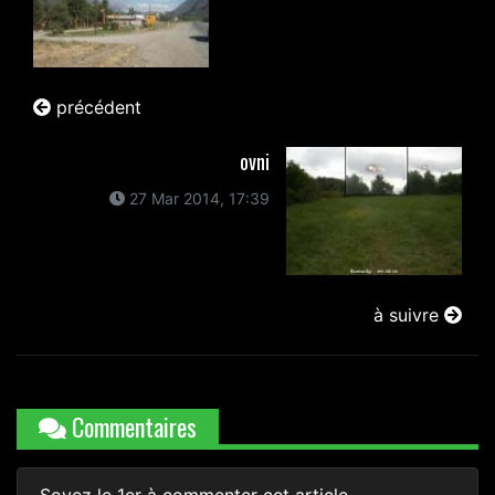
précédent
ovni
27 Mar 2014, 17:39
à suivre
Commentaires