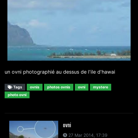
un ovni photographié au dessus de l'ile d'hawai
Tags
ovnis
photos ovnis
ovni
mystere
photo ovni
ovni
27 Mar 2014, 17:39