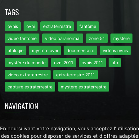
TAGS
ovnis
ovni
extraterrestre
fantôme
video fantome
video paranormal
zone 51
mystere
ufologie
mystère ovni
documentaire
vidéos ovnis
mystère du monde
ovni 2011
ovnis 2011
ufo
video extraterrestre
extraterrestre 2011
capture extraterrestre
mystere extraterrestre
NAVIGATION
Accueil
-
Mentions Légales
-
RGPD
-
Contact
En poursuivant votre navigation, vous acceptez l'utilisation
des cookies pour disposer de services et d'offres adaptés