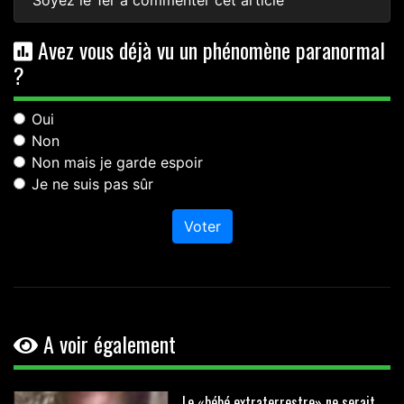
Soyez le 1er à commenter cet article
Avez vous déjà vu un phénomène paranormal
?
Oui
Non
Non mais je garde espoir
Je ne suis pas sûr
Voter
A voir également
Le «bébé extraterrestre» ne serait