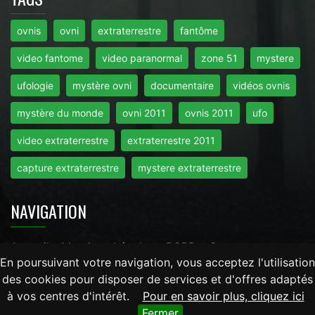
ovnis
ovni
extraterrestre
fantôme
video fantome
video paranormal
zone 51
mystere
ufologie
mystère ovni
documentaire
vidéos ovnis
mystère du monde
ovni 2011
ovnis 2011
ufo
video extraterrestre
extraterrestre 2011
capture extraterrestre
mystere extraterrestre
NAVIGATION
Accueil
-
Mentions Légales
-
RGPD
-
Contact
En poursuivant votre navigation, vous acceptez l'utilisation
des cookies pour disposer de services et d'offres adaptés
Tout droits réservés © 2026 - Mysteredumonde.com -
à vos centres d'intérêt.
Pour en savoir plus, cliquez ici
LaRevueGeek.com
Fermer