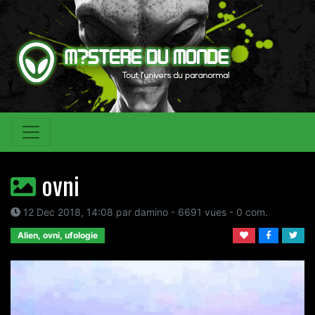
ovni
12 Dec 2018, 14:08 par damino - 6691 vues - 0 com.
Alien, ovni, ufologie