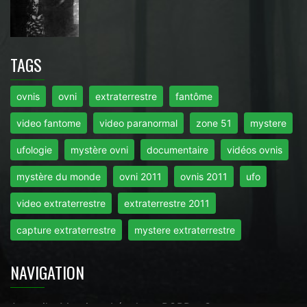
TAGS
ovnis
ovni
extraterrestre
fantôme
video fantome
video paranormal
zone 51
mystere
ufologie
mystère ovni
documentaire
vidéos ovnis
mystère du monde
ovni 2011
ovnis 2011
ufo
video extraterrestre
extraterrestre 2011
capture extraterrestre
mystere extraterrestre
NAVIGATION