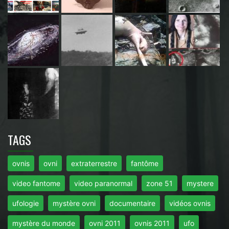
TAGS
ovnis
ovni
extraterrestre
fantôme
video fantome
video paranormal
zone 51
mystere
ufologie
mystère ovni
documentaire
vidéos ovnis
mystère du monde
ovni 2011
ovnis 2011
ufo