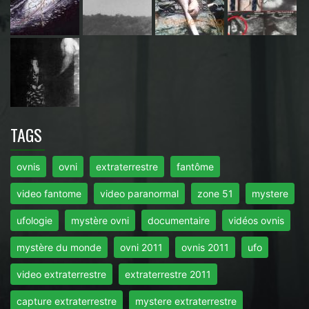
TAGS
ovnis
ovni
extraterrestre
fantôme
video fantome
video paranormal
zone 51
mystere
ufologie
mystère ovni
documentaire
vidéos ovnis
mystère du monde
ovni 2011
ovnis 2011
ufo
video extraterrestre
extraterrestre 2011
capture extraterrestre
mystere extraterrestre