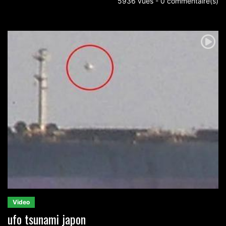
5936 vues - 0 commentaire(s)
Video
ufo tsunami japon