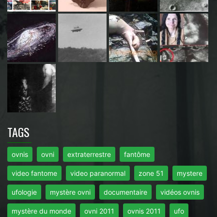
TAGS
ovnis
ovni
extraterrestre
fantôme
video fantome
video paranormal
zone 51
mystere
ufologie
mystère ovni
documentaire
vidéos ovnis
mystère du monde
ovni 2011
ovnis 2011
ufo