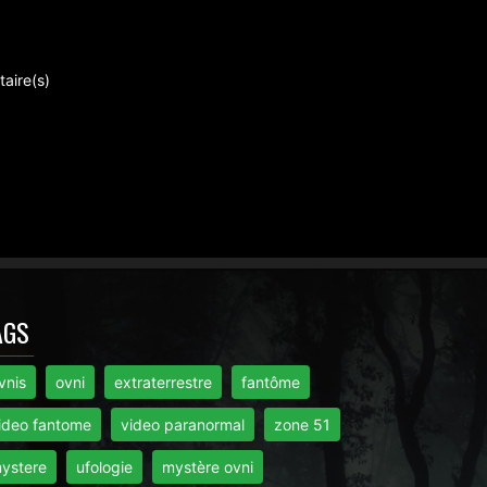
aire(s)
AGS
vnis
ovni
extraterrestre
fantôme
ideo fantome
video paranormal
zone 51
ystere
ufologie
mystère ovni