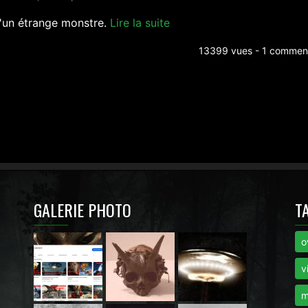
d'un étrange monstre.
Lire la suite
13399 vues - 1 comment
GALERIE PHOTO
T
o
i
v
m