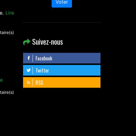
Voter
re.
Lire
aire(s)
Suivez-nous
Facebook
Twitter
te
RSS
aire(s)