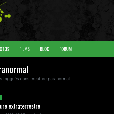
OTOS
FILMS
BLOG
FORUM
aranormal
nus taggués dans creature paranormal
ure extraterrestre