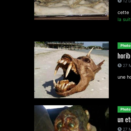
12 D
cette
la sui
Photo
horib
27 M
une h
Photo
un e
27 M