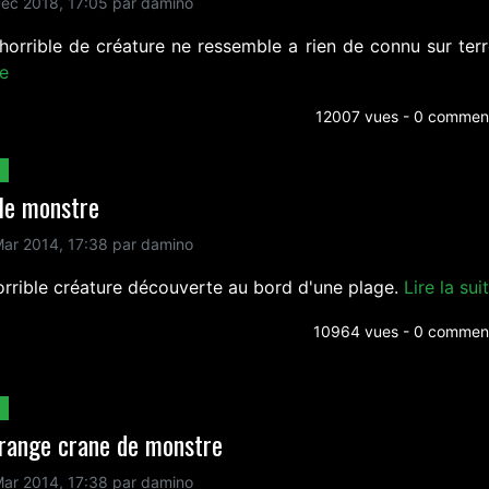
ec 2018, 17:05 par damino
 horrible de créature ne ressemble a rien de connu sur ter
te
12007 vues - 0 comment
le monstre
ar 2014, 17:38 par damino
orrible créature découverte au bord d'une plage.
Lire la sui
10964 vues - 0 comment
trange crane de monstre
ar 2014, 17:38 par damino