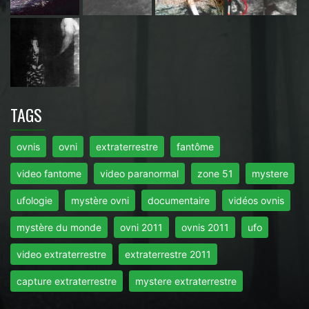
TAGS
ovnis
ovni
extraterrestre
fantôme
video fantome
video paranormal
zone 51
mystere
ufologie
mystère ovni
documentaire
vidéos ovnis
mystère du monde
ovni 2011
ovnis 2011
ufo
video extraterrestre
extraterrestre 2011
capture extraterrestre
mystere extraterrestre