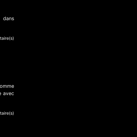
s dans
aire(s)
 comme
e avec
aire(s)