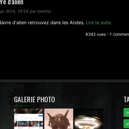
re d'alien
pr 2014, 16:54 par damino
davre d'alien retrouvez dans les Andes.
Lire la suite
8342 vues - 1 comment
GALERIE PHOTO
T
o
i
v