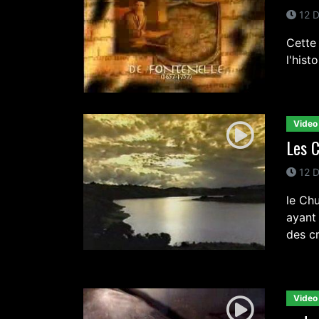
12 D
Cette
l'hist
Video
Les C
12 D
le Ch
ayant
des cr
Video