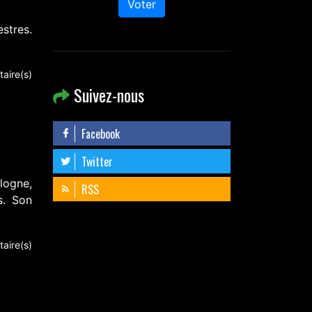
Voter
stres.
aire(s)
Suivez-nous
Facebook
Twitter
logne,
RSS
s. Son
aire(s)