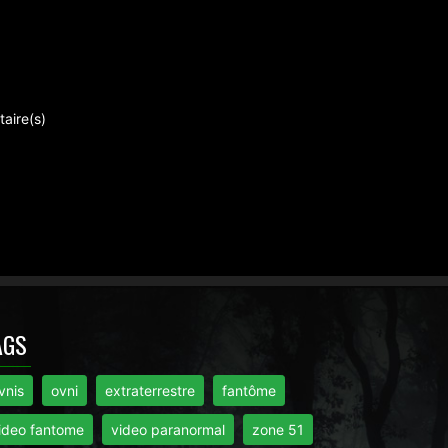
aire(s)
AGS
vnis
ovni
extraterrestre
fantôme
ideo fantome
video paranormal
zone 51