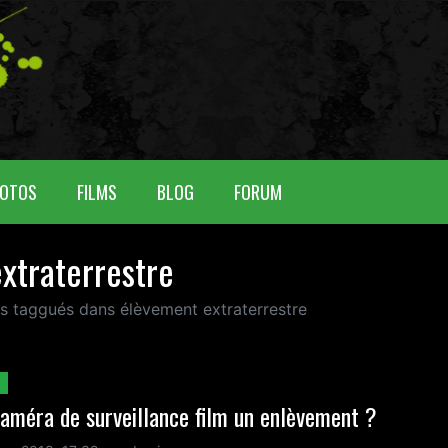
OTOS
FILMS
BLOG
FORUM
xtraterrestre
us taggués dans élèvement extraterrestre
améra de surveillance film un enlèvement ?