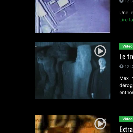
12 D
Une e
Lire l
Video
Le tr
12 D
Max v
dérog
entho
Video
Extra