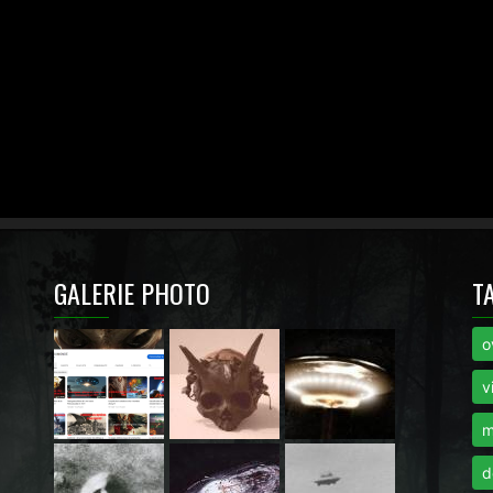
GALERIE PHOTO
T
o
i
v
m
d