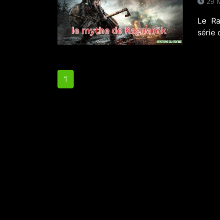
29 M
Le Ra
série
1