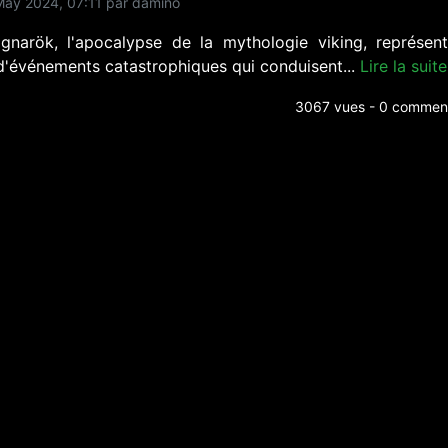
ay 2024, 07:11 par damino
gnarök, l'apocalypse de la mythologie viking, représen
 d'événements catastrophiques qui conduisent...
Lire la suite
3067 vues - 0 comment