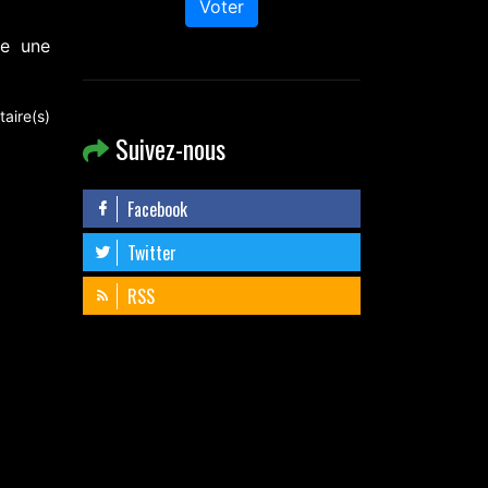
Voter
te une
aire(s)
Suivez-nous
Facebook
Twitter
RSS