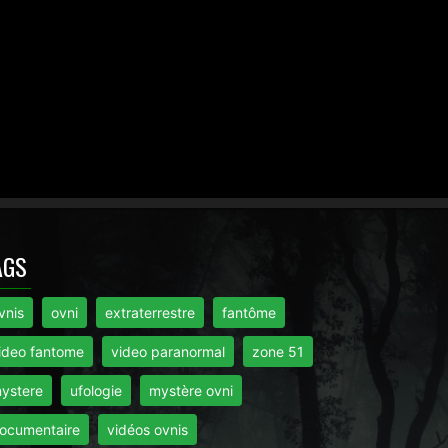
AGS
vnis
ovni
extraterrestre
fantôme
ideo fantome
video paranormal
zone 51
ystere
ufologie
mystère ovni
ocumentaire
vidéos ovnis