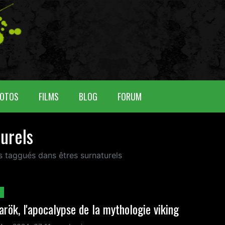
OTOS
FILMS
BLOG
FORUM
turels
us taggués dans êtres surnaturels
rök, l'apocalypse de la mythologie viking