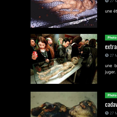
27 M
une é
Photo
extra
27 M
une b
juger.
Photo
cadav
27 M