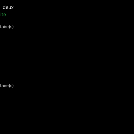
s deux
ite
aire(s)
aire(s)