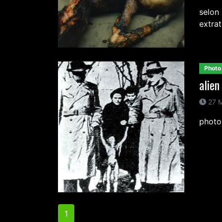
selon
extrat
Photo
alien
27 M
photo
1