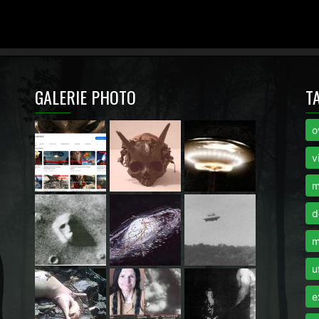
GALERIE PHOTO
T
o
i
v
m
d
m
u
e