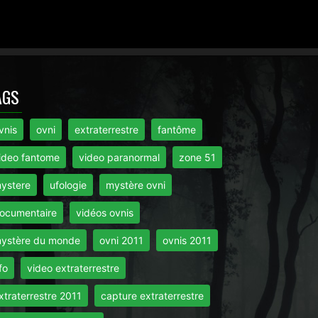
AGS
vnis
ovni
extraterrestre
fantôme
ideo fantome
video paranormal
zone 51
ystere
ufologie
mystère ovni
ocumentaire
vidéos ovnis
ystère du monde
ovni 2011
ovnis 2011
fo
video extraterrestre
xtraterrestre 2011
capture extraterrestre