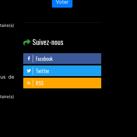
Voter
aire(s)
Suivez-nous
Facebook
Twitter
ous de
RSS
aire(s)