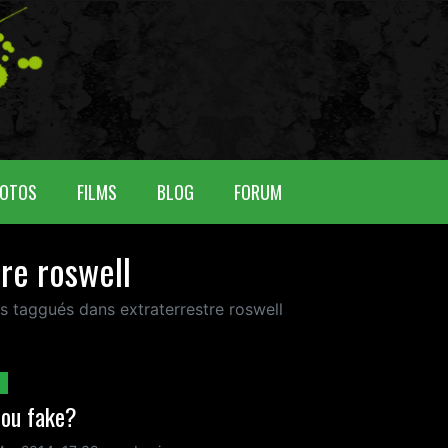
OTOS
FILMS
BLOG
FORUM
tre roswell
us taggués dans extraterrestre roswell
 ou fake?